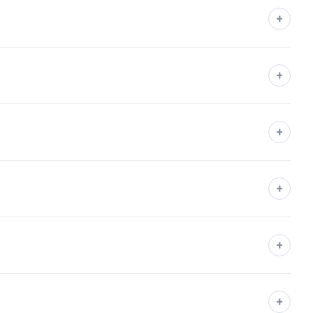
+
+
+
+
+
+