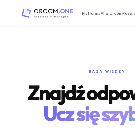
OROOM
.ONE
Platforma
AI w Oroom
Rozwi
headless e-manager
BAZA WIEDZY
Znajdź odpow
Ucz się szyb