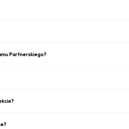
gramu Partnerskiego?
ekcie?
ne?