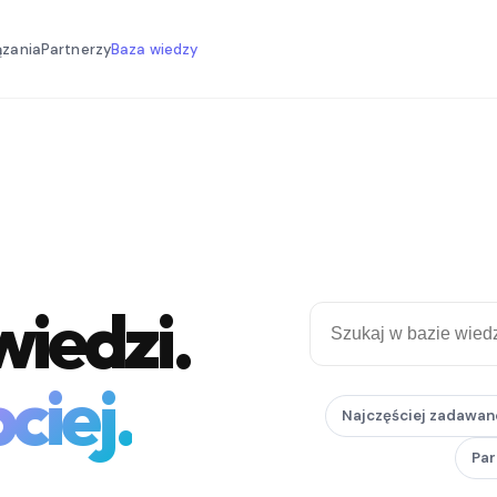
ązania
Partnerzy
Baza wiedzy
iedzi.
ciej.
Najczęściej zadawan
Par