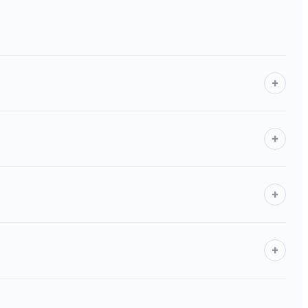
+
+
+
+